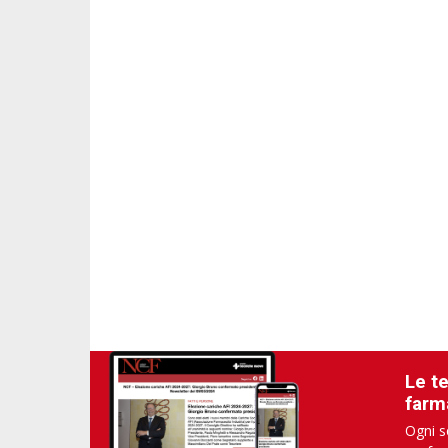
Le t
farm
Ogni s