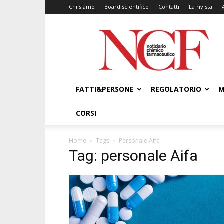
Chi siamo
Board scientifico
Contatti
La rivista
NCF
–
Notiziario
Chimico
Farmaceutico
FATTI&PERSONE
REGOLATORIO
M
CORSI
Home
Tags
Personale Aifa
Tag: personale Aifa