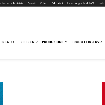
Abbonati alla rivista
Eventi
Video
Editoriali
Le monografie di NCF
Indiri
ERCATO
RICERCA
PRODUZIONE
PRODOTTI&SERVIZI