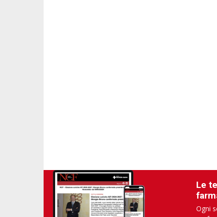
Le t
farm
Ogni s