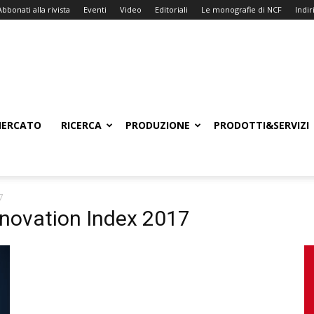
Abbonati alla rivista
Eventi
Video
Editoriali
Le monografie di NCF
Indiri
ERCATO
RICERCA
PRODUZIONE
PRODOTTI&SERVIZI
7
nnovation Index 2017