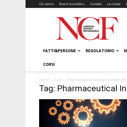
Chi siamo
Board scientifico
Contatti
La rivista
NCF
–
Notiziario
Chimico
Farmaceutico
FATTI&PERSONE
REGOLATORIO
M
CORSI
Home
Tags
Pharmaceutical Innovation Index 201
Tag: Pharmaceutical I