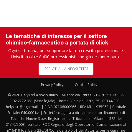
Le tematiche di interesse per il settore
chimico-farmaceutico a portata di click
Ogni settimana, per supportare la tua crescita professionale.
Unisciti a oltre 8.400 professionisti che già ne fanno parte.
ISCRIVITI ALLA NEWSLETTER
Privacy Policy
Cookie Policy
© 2026 Helyx srl a socio unico | Milano: Via Eritrea, 21 – 20157 Tel +39
02 2772 991 (Sede legale) | Roma: Viale dell'Arte, 25 - 00144 PEC
helyx.srl@legalmail.it | P.IVA 07106000966 | REA MI - 1935962 | Capitale
Sociale: €40.000 i.v. | Società soggetta a direzione e coordinamento di
Tecniche Nuove S.p.A. Registrazione: Tribunale di Milano n. 585 del
21/10/2003. Iscritta al ROC Registro degli Operatori di Comunicazione al
n° 6419 (delibera 236/01/Cons del 30.6.01 dell’Autorità per le Garanzie