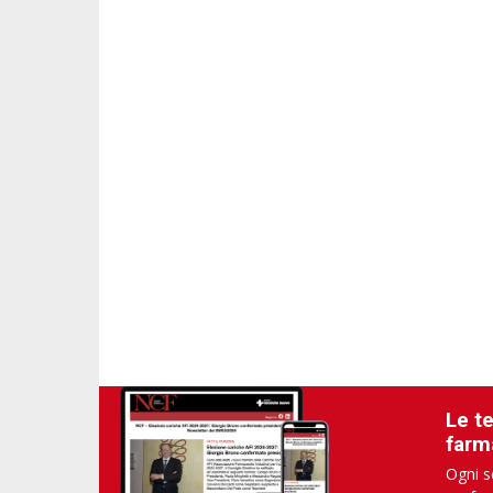
Le t
farm
Ogni s