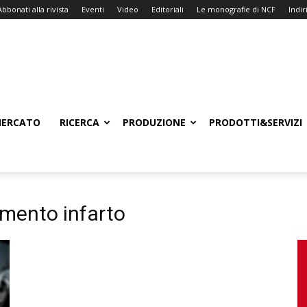
Abbonati alla rivista
Eventi
Video
Editoriali
Le monografie di NCF
Indiri
ERCATO
RICERCA
PRODUZIONE
PRODOTTI&SERVIZI
amento infarto