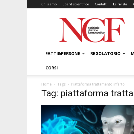
Chi siamo
Board scientifico
Contatti
La rivista
NCF
–
Notiziario
Chimico
Farmaceutico
FATTI&PERSONE
REGOLATORIO
M
CORSI
Home
Tags
Piattaforma trattamento infarto
Tag: piattaforma tratt