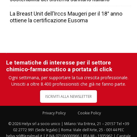
La Breast Unit dell’Irccs Maugeri per il 18° anno
ottiene la certificazione Eusoma
Le tematiche di interesse per il settore
chimico-farmaceutico a portata di click
Ogni settimana, per supportare la tua crescita professionale.
Unisciti a oltre 8.400 professionisti che già ne fanno parte.
ISCRIVITI ALLA NEWSLETTER
Privacy Policy
Cookie Policy
© 2026 Helyx srl a socio unico | Milano: Via Eritrea, 21 – 20157 Tel +39
02 2772 991 (Sede legale) | Roma: Viale dell'Arte, 25 - 00144 PEC
helyx.srl@legalmail.it | P.IVA 07106000966 | REA MI - 1935962 | Capitale