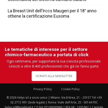
La Breast Unit dell’Irccs Maugeri per il 18° anno
ottiene la certificazione Eusoma
Le tematiche di interesse per il settore
chimico-farmaceutico a portata di click
Ogni settimana, per supportare la tua crescita professionale.
Unisciti a oltre 8.400 professionisti che già ne fanno parte.
ISCRIVITI ALLA NEWSLETTER
Privacy Policy
Cookie Policy
© 2026 Helyx srl a socio unico | Milano: Via Eritrea, 21 – 20157 Tel +39
02 2772 991 (Sede legale) | Roma: Viale dell'Arte, 25 - 00144 PEC
helyx.srl@legalmail.it | P.IVA 07106000966 | REA MI - 1935962 | Capitale