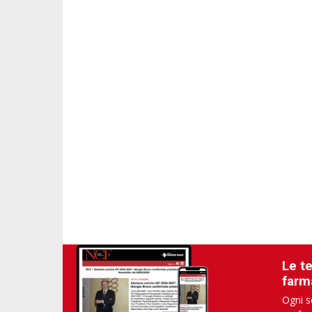
Le t
farm
Ogni s