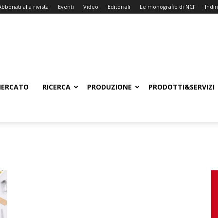
Abbonati alla rivista
Eventi
Video
Editoriali
Le monografie di NCF
Indiri
ERCATO
RICERCA
PRODUZIONE
PRODOTTI&SERVIZI