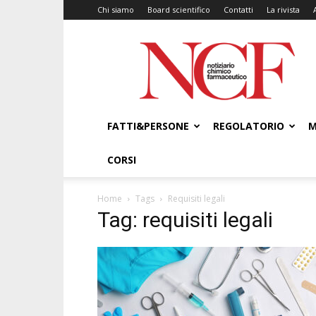
Chi siamo
Board scientifico
Contatti
La rivista
NCF
–
Notiziario
Chimico
Farmaceutico
FATTI&PERSONE
REGOLATORIO
M
CORSI
Home
Tags
Requisiti legali
Tag: requisiti legali