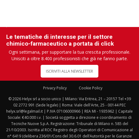
Le tematiche di interesse per il settore
chimico-farmaceutico a portata di click
Ogni settimana, per supportare la tua crescita professionale.
Unisciti a oltre 8.400 professionisti che già ne fanno parte.
ISCRIVITI ALLA NEWSLETTER
Privacy Policy
Cookie Policy
© 2026 Helyx srl a socio unico | Milano: Via Eritrea, 21 – 20157 Tel +39
02 2772 991 (Sede legale) | Roma: Viale dell'Arte, 25 - 00144 PEC
helyx.srl@legalmail.it | P.IVA 07106000966 | REA MI - 1935962 | Capitale
Sociale: €40.000 i.v. | Società soggetta a direzione e coordinamento di
Tecniche Nuove S.p.A. Registrazione: Tribunale di Milano n. 585 del
21/10/2003. Iscritta al ROC Registro degli Operatori di Comunicazione al
n° 6419 (delibera 236/01/Cons del 30.6.01 dell’Autorità per le Garanzie