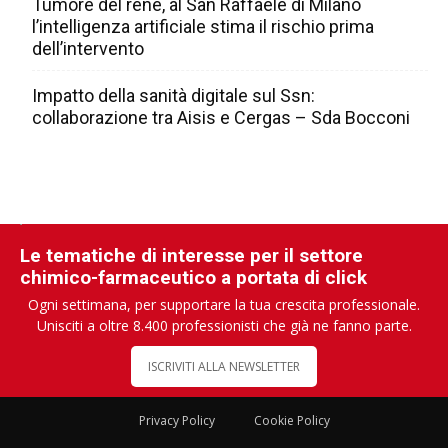
Tumore del rene, al San Raffaele di Milano
l’intelligenza artificiale stima il rischio prima
dell’intervento
Impatto della sanità digitale sul Ssn:
collaborazione tra Aisis e Cergas – Sda Bocconi
Le tematiche di interesse per il settore
chimico-farmaceutico a portata di click
Ogni settimana, per supportare la tua crescita professionale.
Unisciti a oltre 8.400 professionisti che già ne fanno parte.
ISCRIVITI ALLA NEWSLETTER
Privacy Policy
Cookie Policy