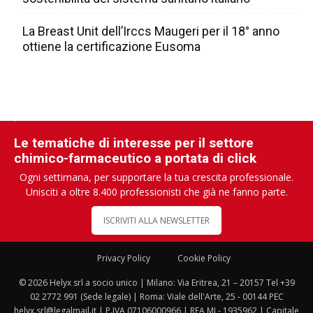
La Breast Unit dell’Irccs Maugeri per il 18° anno
ottiene la certificazione Eusoma
Le tematiche di interesse per il settore
chimico-farmaceutico a portata di click
Ogni settimana, per supportare la tua crescita professionale.
Unisciti a oltre 8.400 professionisti che già ne fanno parte.
ISCRIVITI ALLA NEWSLETTER
Privacy Policy
Cookie Policy
© 2026 Helyx srl a socio unico | Milano: Via Eritrea, 21 – 20157 Tel +39
02 2772 991 (Sede legale) | Roma: Viale dell'Arte, 25 - 00144 PEC
helyx.srl@legalmail.it | P.IVA 07106000966 | REA MI - 1935962 | Capitale