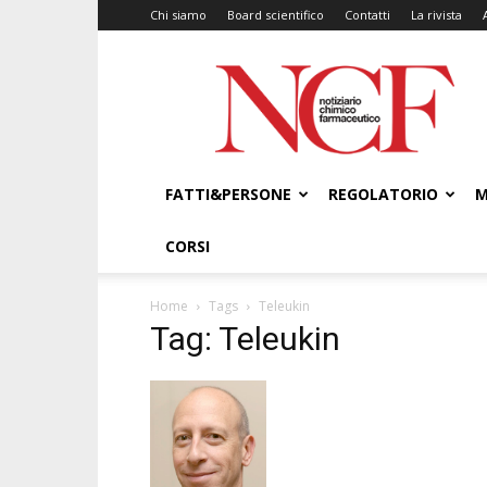
Chi siamo
Board scientifico
Contatti
La rivista
NCF
–
Notiziario
Chimico
Farmaceutico
FATTI&PERSONE
REGOLATORIO
M
CORSI
Home
Tags
Teleukin
Tag: Teleukin