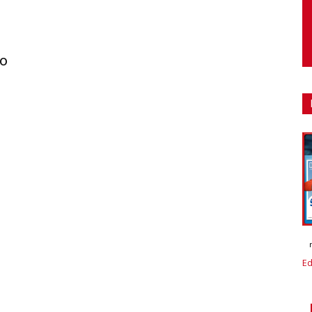
io
Ed