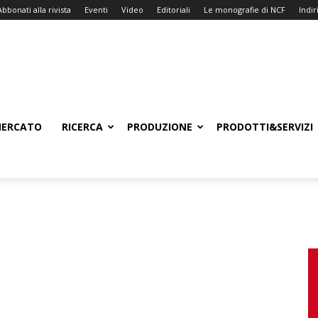
Abbonati alla rivista
Eventi
Video
Editoriali
Le monografie di NCF
Indiri
ERCATO
RICERCA
PRODUZIONE
PRODOTTI&SERVIZI