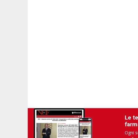
Le t
farm
Ogni s