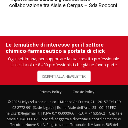
collaborazione tra Aisis e Cergas – Sda Bocconi
Le tematiche di interesse per il settore
chimico-farmaceutico a portata di click
Ogni settimana, per supportare la tua crescita professionale.
Unisciti a oltre 8.400 professionisti che già ne fanno parte.
ISCRIVITI ALLA NEWSLETTER
Privacy Policy
Cookie Policy
© 2026 Helyx srl a socio unico | Milano: Via Eritrea, 21 – 20157 Tel +39
02 2772 991 (Sede legale) | Roma: Viale dell'Arte, 25 - 00144 PEC
helyx.srl@legalmail.it | P.IVA 07106000966 | REA MI - 1935962 | Capitale
Sociale: €40.000 i.v. | Società soggetta a direzione e coordinamento di
Tecniche Nuove S.p.A. Registrazione: Tribunale di Milano n. 585 del