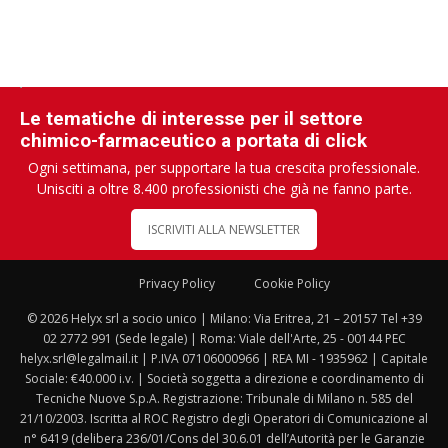
Le tematiche di interesse per il settore
chimico-farmaceutico a portata di click
Ogni settimana, per supportare la tua crescita professionale.
Unisciti a oltre 8.400 professionisti che già ne fanno parte.
ISCRIVITI ALLA NEWSLETTER
Privacy Policy
Cookie Policy
© 2026 Helyx srl a socio unico | Milano: Via Eritrea, 21 – 20157 Tel +39
02 2772 991 (Sede legale) | Roma: Viale dell'Arte, 25 - 00144 PEC
helyx.srl@legalmail.it | P.IVA 07106000966 | REA MI - 1935962 | Capitale
Sociale: €40.000 i.v. | Società soggetta a direzione e coordinamento di
Tecniche Nuove S.p.A. Registrazione: Tribunale di Milano n. 585 del
21/10/2003. Iscritta al ROC Registro degli Operatori di Comunicazione al
n° 6419 (delibera 236/01/Cons del 30.6.01 dell’Autorità per le Garanzie