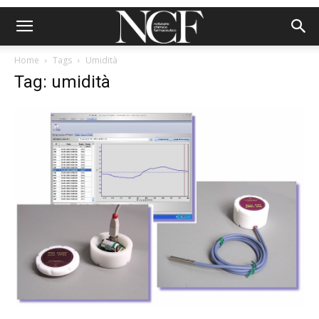
Home
Tags
Umidità
Tag: umidità