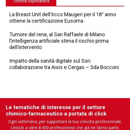
Tecnica ospedaliera
La Breast Unit dell’Irccs Maugeri per il 18° anno
ottiene la certificazione Eusoma
Tumore del rene, al San Raffaele di Milano
l’intelligenza artificiale stima il rischio prima
dell’intervento
Impatto della sanità digitale sul Ssn:
collaborazione tra Aisis e Cergas – Sda Bocconi
Le tematiche di interesse per il settore
chimico-farmaceutico a portata di click
Ogni settimana, per supportare la tua crescita professionale.
Unisciti a oltre 8.400 professionisti che già ne fanno parte.