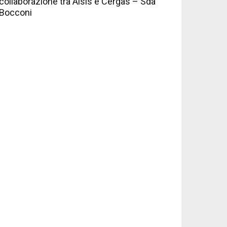
collaborazione tra Aisis e Cergas – Sda
Bocconi