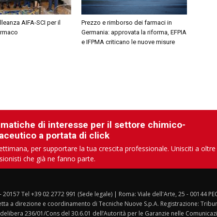
leanza AIFA-SCI per il
Prezzo e rimborso dei farmaci in
farmaco
Germania: approvata la riforma, EFPIA
e IFPMA criticano le nuove misure
ematiche di interesse per il settore chimico-
aceutico a portata di click
ettimana, per supportare la tua crescita professionale. Unisciti a oltre
sionisti che già ne fanno parte.
 – 20157 Tel +39 02 2772 991 (Sede legale) | Roma: Viale dell'Arte, 25 - 00144 PE
etta a direzione e coordinamento di Tecniche Nuove S.p.A. Registrazione: Tribuna
delibera 236/01/Cons del 30.6.01 dell’Autorità per le Garanzie nelle Comunicazi