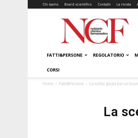
Chi siamo
Board scientifico
Contatti
La rivista
NCF
–
Notiziario
Chimico
Farmaceutico
FATTI&PERSONE
REGOLATORIO
M
CORSI
Home
Fatti&Persone
La scelta giusta per un bus
La sc