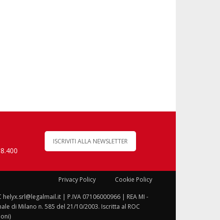
ISCRIVITI ALLA NEWSLETTER
 8.400
Privacy Policy
Cookie Policy
C helyx.srl@legalmail.it | P.IVA 07106000966 | REA MI -
le di Milano n. 585 del 21/10/2003. Iscritta al ROC
oni)