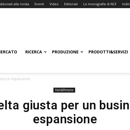
Abbonati alla rivista
Eventi
Video
Editoriali
Le monografie di NCF
Indiri
ERCATO
RICERCA
PRODUZIONE
PRODOTTI&SERVIZI
iness in espansione
Fatti&Persone
elta giusta per un busin
espansione