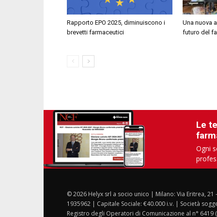
Rapporto EPO 2025, diminuiscono i
Una nuova al
brevetti farmaceutici
futuro del 
Le t
farm
Ogni s
profes
© 2026 Helyx srl a socio unico | Milano: Via Eritrea, 21
1935962 | Capitale Sociale: €40.000 i.v. | Società sogg
Registro degli Operatori di Comunicazione al n° 6419 (