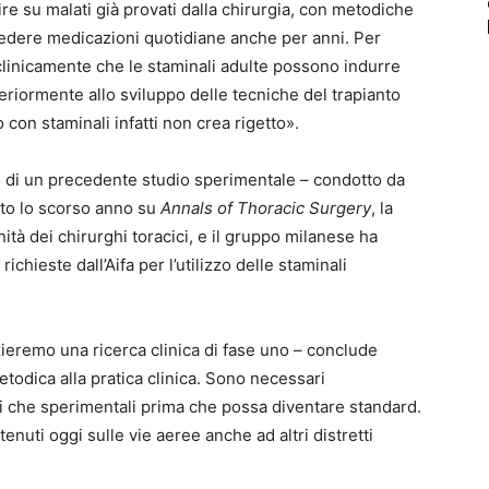
nire su malati già provati dalla chirurgia, con metodiche
hiedere medicazioni quotidiane anche per anni. Per
clinicamente che le staminali adulte possono indurre
eriormente allo sviluppo delle tecniche del trapianto
 con staminali infatti non crea rigetto».
ito di un precedente studio sperimentale – condotto da
ato lo scorso anno su
Annals of Thoracic Surgery
, la
ità dei chirurghi toracici, e il gruppo milanese ha
ichieste dall’Aifa per l’utilizzo delle staminali
zieremo una ricerca clinica di fase uno – conclude
etodica alla pratica clinica. Sono necessari
ici che sperimentali prima che possa diventare standard.
tenuti oggi sulle vie aeree anche ad altri distretti