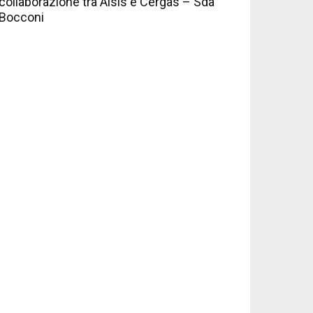
collaborazione tra Aisis e Cergas – Sda
Bocconi