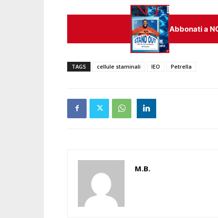
Abbonati a N
TAGS
cellule staminali
IEO
Petrella
M.B.