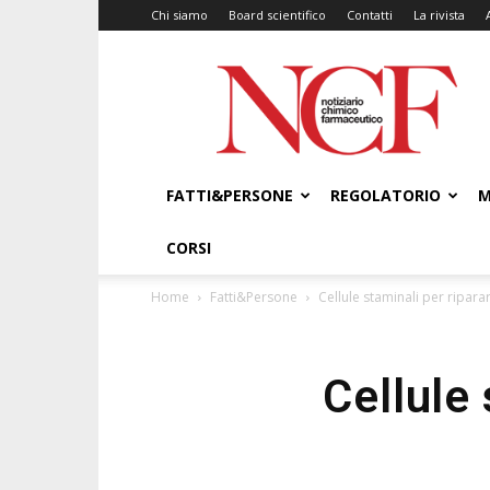
Chi siamo
Board scientifico
Contatti
La rivista
NCF
–
Notiziario
Chimico
Farmaceutico
FATTI&PERSONE
REGOLATORIO
M
CORSI
Home
Fatti&Persone
Cellule staminali per ripara
Cellule 