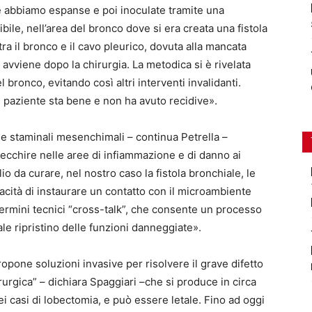
e abbiamo espanse e poi inoculate tramite una
ile, nell’area del bronco dove si era creata una fistola
tra il bronco e il cavo pleurico, dovuta alla mancata
avviene dopo la chirurgia. La metodica si è rivelata
l bronco, evitando così altri interventi invalidanti.
 il paziente sta bene e non ha avuto recidive».
e staminali mesenchimali – continua Petrella –
ecchire nelle aree di infiammazione e di danno ai
io da curare, nel nostro caso la fistola bronchiale, le
acità di instaurare un contatto con il microambiente
termini tecnici “cross-talk”, che consente un processo
le ripristino delle funzioni danneggiate».
opone soluzioni invasive per risolvere il grave difetto
rurgica” – dichiara Spaggiari –che si produce in circa
 casi di lobectomia, e può essere letale. Fino ad oggi