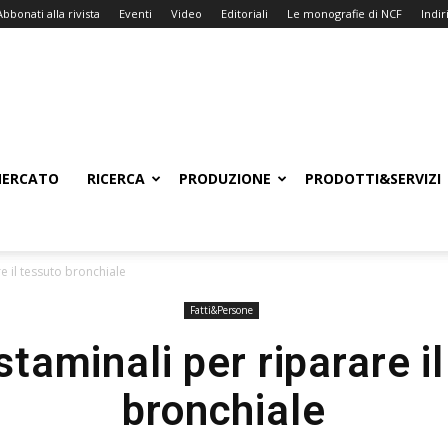
Abbonati alla rivista
Eventi
Video
Editoriali
Le monografie di NCF
Indiri
ERCATO
RICERCA
PRODUZIONE
PRODOTTI&SERVIZI
re il tessuto bronchiale
Fatti&Persone
staminali per riparare i
bronchiale