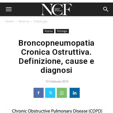
Home
Ricerca
Patologie
Ricerca
Patologie
Broncopneumopatia
Cronica Ostruttiva.
Definizione, cause e
diagnosi
13 Febbraio 2015