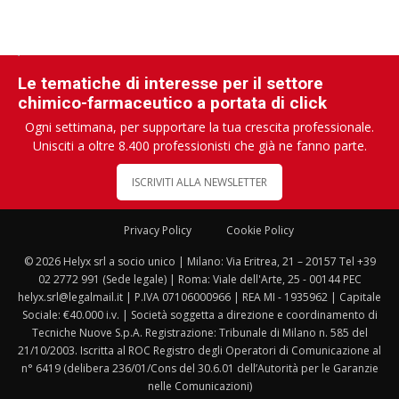
Le tematiche di interesse per il settore
chimico-farmaceutico a portata di click
Ogni settimana, per supportare la tua crescita professionale.
Unisciti a oltre 8.400 professionisti che già ne fanno parte.
ISCRIVITI ALLA NEWSLETTER
Privacy Policy
Cookie Policy
© 2026 Helyx srl a socio unico | Milano: Via Eritrea, 21 – 20157 Tel +39
02 2772 991 (Sede legale) | Roma: Viale dell'Arte, 25 - 00144 PEC
helyx.srl@legalmail.it | P.IVA 07106000966 | REA MI - 1935962 | Capitale
Sociale: €40.000 i.v. | Società soggetta a direzione e coordinamento di
Tecniche Nuove S.p.A. Registrazione: Tribunale di Milano n. 585 del
21/10/2003. Iscritta al ROC Registro degli Operatori di Comunicazione al
n° 6419 (delibera 236/01/Cons del 30.6.01 dell’Autorità per le Garanzie
nelle Comunicazioni)