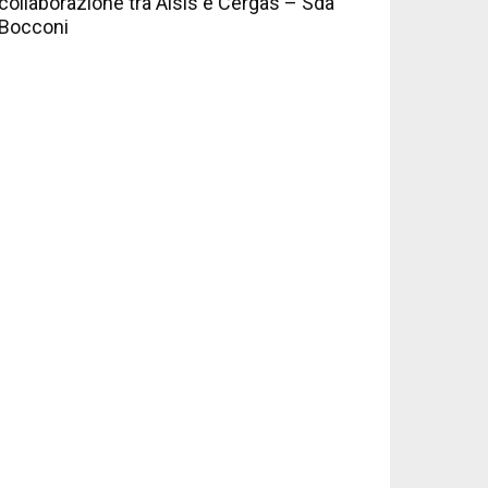
collaborazione tra Aisis e Cergas – Sda
Bocconi