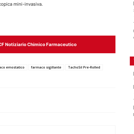
scopica mini-invasiva.
CF Notiziario Chimico Farmaceutico
aco emostatico
farmaco sigillante
TachoSil Pre-Rolled