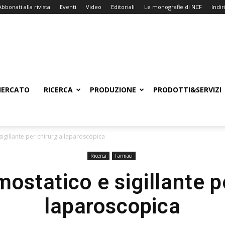
Abbonati alla rivista
Eventi
Video
Editoriali
Le monografie di NCF
Indiri
ERCATO
RICERCA
PRODUZIONE
PRODOTTI&SERVIZI
igillante per chirurgia laparoscopica
Ricerca
Farmaci
statico e sigillante p
laparoscopica