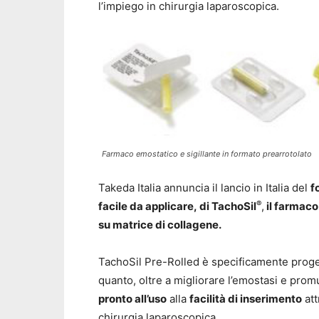
l’impiego in chirurgia laparoscopica.
Farmaco emostatico e sigillante in formato prearrotolato
Takeda Italia annuncia il lancio in Italia del
f
®
facile da applicare, di TachoSil
,
il farmaco
su matrice di collagene.
TachoSil Pre-Rolled è specificamente progett
quanto, oltre a migliorare l’emostasi e promuo
pronto all’uso
alla
facilità di inserimento
att
chirurgia laparoscopica.