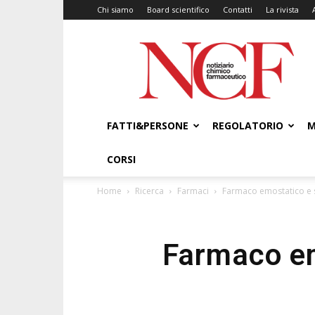
Chi siamo
Board scientifico
Contatti
La rivista
NCF
–
Notiziario
Chimico
Farmaceutico
FATTI&PERSONE
REGOLATORIO
M
CORSI
Home
Ricerca
Farmaci
Farmaco emostatico e s
Farmaco emo