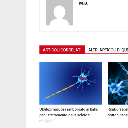
M.B.
ARTICOLI CORRELATI
ALTRI ARTICOLI DI 
Ublituximab, ora rimborsato in Italia
Rimborsabile
per il trattamento della sclerosi
sottocutanea
multipla