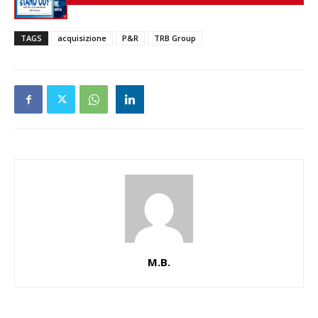
TAGS
acquisizione
P&R
TRB Group
M.B.