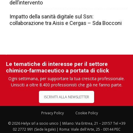
dell’intervento
Impatto della sanità digitale sul Ssn:
collaborazione tra Aisis e Cergas – Sda Bocconi
Le tematiche di interesse per il settore
chimico-farmaceutico a portata di click
Ogni settimana, per supportare la tua crescita professionale.
Unisciti a oltre 8.400 professionisti che già ne fanno parte.
ISCRIVITI ALLA NEWSLETTER
Privacy Policy
Cookie Policy
© 2026 Helyx srl a socio unico | Milano: Via Eritrea, 21 – 20157 Tel +39
02 2772 991 (Sede legale) | Roma: Viale dell'Arte, 25 - 00144 PEC