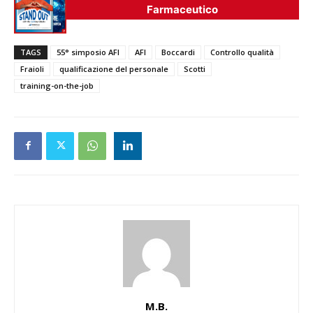
Farmaceutico
TAGS
55° simposio AFI
AFI
Boccardi
Controllo qualità
Fraioli
qualificazione del personale
Scotti
training-on-the-job
M.B.