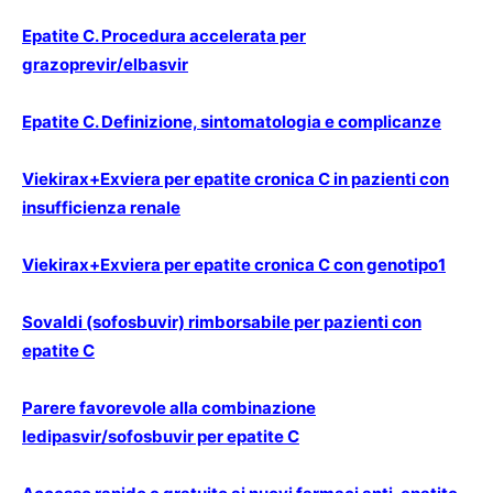
Epatite C. Procedura accelerata per
grazoprevir/elbasvir
Epatite C. Definizione, sintomatologia e complicanze
Viekirax+Exviera per epatite cronica C in pazienti con
insufficienza renale
Viekirax+Exviera per epatite cronica C con genotipo1
Sovaldi (sofosbuvir) rimborsabile per pazienti con
epatite C
Parere favorevole alla combinazione
ledipasvir/sofosbuvir per epatite C