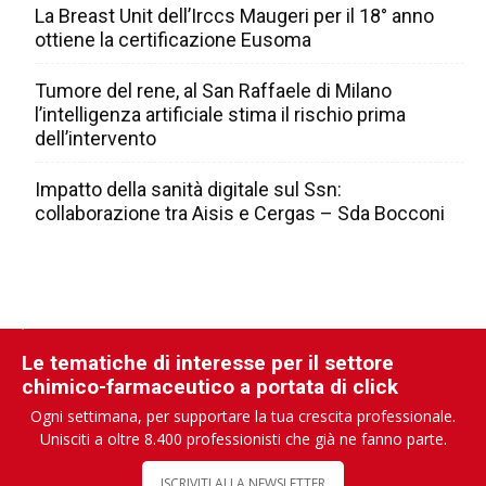
La Breast Unit dell’Irccs Maugeri per il 18° anno
ottiene la certificazione Eusoma
Tumore del rene, al San Raffaele di Milano
l’intelligenza artificiale stima il rischio prima
dell’intervento
Impatto della sanità digitale sul Ssn:
collaborazione tra Aisis e Cergas – Sda Bocconi
Le tematiche di interesse per il settore
chimico-farmaceutico a portata di click
Ogni settimana, per supportare la tua crescita professionale.
Unisciti a oltre 8.400 professionisti che già ne fanno parte.
ISCRIVITI ALLA NEWSLETTER