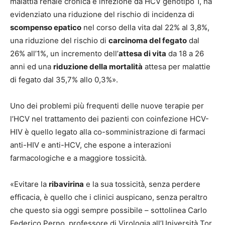
malattia renale cronica e infezione da HCV genotipo 1, ha
evidenziato una riduzione del rischio di incidenza di
scompenso epatico
nel corso della vita dal 22% al 3,8%,
una riduzione del rischio di
carcinoma del fegato
dal
26% all’1%, un incremento dell’
attesa di vita
da 18 a 26
anni ed una
riduzione della mortalità
attesa per malattie
di fegato dal 35,7% allo 0,3%».
Uno dei problemi più frequenti delle nuove terapie per
l’HCV nel trattamento dei pazienti con coinfezione HCV-
HIV è quello legato alla co-somministrazione di farmaci
anti-HIV e anti-HCV, che espone a interazioni
farmacologiche e a maggiore tossicità.
«
Evitare la
ribavirina
e la sua tossicità, senza perdere
efficacia, è quello che i clinici auspicano, senza peraltro
che questo sia oggi sempre possibile –
sottolinea
Carlo
Federico Perno
, professore di Virologia all’Università Tor