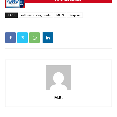
TAGS
influenza stagionale
MF59
Seqirus
M.B.