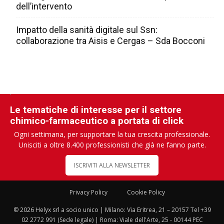
dell’intervento
Impatto della sanità digitale sul Ssn:
collaborazione tra Aisis e Cergas – Sda Bocconi
Le tematiche di interesse per il settore
chimico-farmaceutico a portata di click
Ogni settimana, per supportare la tua crescita professionale.
Unisciti a oltre 8.400 professionisti che già ne fanno parte.
ISCRIVITI ALLA NEWSLETTER
Privacy Policy
Cookie Policy
© 2026 Helyx srl a socio unico | Milano: Via Eritrea, 21 – 20157 Tel +39
02 2772 991 (Sede legale) | Roma: Viale dell'Arte, 25 - 00144 PEC