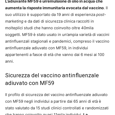
L’adiuvante MF59 è un’emulsione di olio in acqua che
aumenta la risposte immunitaria evocata dal vaccino
. Il
suo utilizzo è supportato da 19 anni di esperienza
post-
marketing
e da dati di sicurezza clinica raccolti in
molteplici studi che hanno coinvolto oltre 40mila
soggetti. MF59 è stato usato in un’ampia varietà di vaccini
antinfluenzali stagionali e pandemici, compreso il vaccino
antinfluenzale adiuvato con MF59, in individui
appartenenti a fasce di età che vanno dai 6 mesi ai 100
anni.
Sicurezza del vaccino antinfluenzale
adiuvato con MF59
Il profilo di sicurezza del vaccino antinfluenzale adiuvato
con MF59 negli individui a partire dai 65 anni di età è
stato valutato da 15 studi clinici controllati e randomizzati
che hanno coinvolto quasi 11mila individui.
La