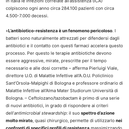
In Italia le infezioni correlate all’assistenza (ICA)
colpiscono ogni anno circa 284.100 pazienti con circa
4.500-7.000 decessi.
«
L’antibiotico-resistenza è un fenomeno pericoloso
. I
batteri sono naturalmente attrezzati per difendersi dagli
antibiotici e il contatto con questi farmaci accelera questo
processo. Per questo le terapie antibiotiche devono
essere aggressive, mirate, prescritte per il tempo
necessario e alle dosi corrette – afferma Pierluigi Viale,
direttore U.O. di Malattie Infettive all’A.O.U. Policlinico
Sant’Orsola-Malpighi di Bologna e professore ordinario di
Malattie Infettive all’Alma Mater Studiorum Università di
Bologna. – Ceftolozano/tazobactam è primo di una serie
di nuovi antibiotici, in grado di rispondere ai criteri
dell’
antimicrobial stewardship
: il suo
spettro d’azione
molto mirato
, quasi chirurgico, permette di utilizzarlo
nei
confronti di specifici profili di resistenza
massimizzando