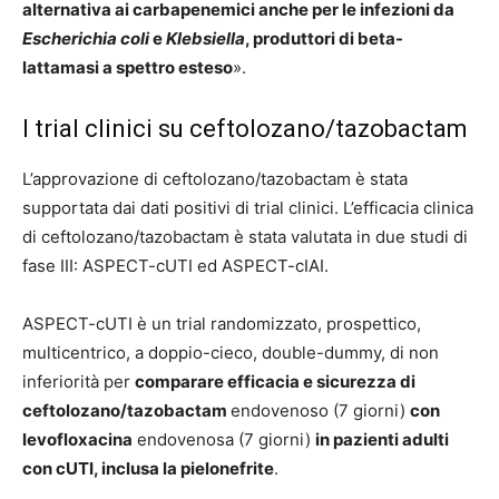
alternativa ai carbapenemici anche per le infezioni da
Escherichia coli
e
Klebsiella
, produttori di beta-
lattamasi a spettro esteso
».
I trial clinici su ceftolozano/tazobactam
L’approvazione di ceftolozano/tazobactam è stata
supportata dai dati positivi di trial clinici.
L’efficacia clinica
di ceftolozano/tazobactam è stata valutata in due studi di
fase III: ASPECT-cUTI ed ASPECT-cIAI.
ASPECT-cUTI è un trial randomizzato, prospettico,
multicentrico, a doppio-cieco, double-dummy, di non
inferiorità per
comparare efficacia e sicurezza di
ceftolozano/tazobactam
endovenoso (7 giorni)
con
levofloxacina
endovenosa (7 giorni)
in pazienti adulti
con cUTI, inclusa la pielonefrite
.