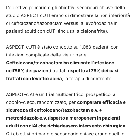
L’obiettivo primario e gli obiettivi secondari chiave dello
studio ASPECT cUTI erano di dimostrare la non inferiorità
di ceftolozano/tazobactam versus la levofloxacina in
pazienti adulti con cUTI (inclusa la pielonefrite).
ASPECT-cUTI è stato condotto su 1.083 pazienti con
infezioni complicate delle vie urinarie.
Ceftolozano/tazobactam ha eliminato l’infezione
nell’85% dei pazienti
trattati
rispetto al 75% dei casi
trattati con levofloxacina
, la terapia di confronto
ASPECT-cIAI è un trial multicentrico, prospettico, a
doppio-cieco, randomizzato, per
comparare efficacia e
sicurezza di ceftolozano/tazobactam e.v. +
metronidazolo e.v. rispetto a meropenem in pazienti
adulti con cIAI che richiedessero intervento chirurgico
.
Gli
obiettivi primario e secondario chiave erano quelli di