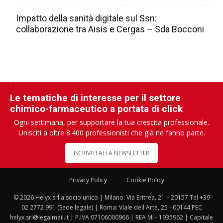
Impatto della sanità digitale sul Ssn:
collaborazione tra Aisis e Cergas – Sda Bocconi
Le tematiche di interesse per il settore
chimico-farmaceutico a portata di click
Ogni settimana, per supportare la tua crescita professionale.
Unisciti a oltre 8.400 professionisti che già ne fanno parte.
ISCRIVITI ALLA NEWSLETTER
Privacy Policy
Cookie Policy
© 2026 Helyx srl a socio unico | Milano: Via Eritrea, 21 – 20157 Tel +39
02 2772 991 (Sede legale) | Roma: Viale dell'Arte, 25 - 00144 PEC
helyx.srl@legalmail.it | P.IVA 07106000966 | REA MI - 1935962 | Capitale