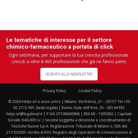
Le tematiche di interesse per il settore
chimico-farmaceutico a portata di click
Ogni settimana, per supportare la tua crescita professionale.
Unisciti a oltre 8.400 professionisti che già ne fanno parte.
ISCRIVITI ALLA NEWSLETTER
Privacy Policy
Cookie Policy
© 2026 Helyx srl a socio unico | Milano: Via Eritrea, 21 – 20157 Tel +39
02 2772 991 (Sede legale) | Roma: Viale dell'Arte, 25 - 00144 PEC
helyx.srl@legalmail.it | P.IVA 07106000966 | REA MI - 1935962 | Capitale
Sociale: €40.000 i.v. | Società soggetta a direzione e coordinamento di
Tecniche Nuove S.p.A. Registrazione: Tribunale di Milano n. 585 del
21/10/2003. Iscritta al ROC Registro degli Operatori di Comunicazione al