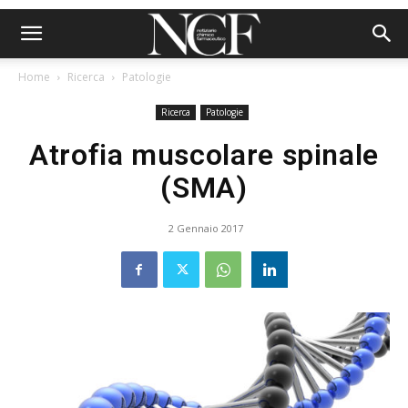
Home
Ricerca
Patologie
Ricerca
Patologie
Atrofia muscolare spinale
(SMA)
2 Gennaio 2017