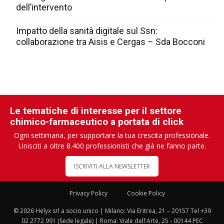
dell’intervento
Impatto della sanità digitale sul Ssn:
collaborazione tra Aisis e Cergas – Sda Bocconi
Le tematiche di interesse per il settore
chimico-farmaceutico a portata di click
Ogni settimana, per supportare la tua crescita professionale.
Unisciti a oltre 8.400 professionisti che già ne fanno parte.
ISCRIVITI ALLA NEWSLETTER
Privacy Policy
Cookie Policy
© 2026 Helyx srl a socio unico | Milano: Via Eritrea, 21 – 20157 Tel +39
02 2772 991 (Sede legale) | Roma: Viale dell'Arte, 25 - 00144 PEC