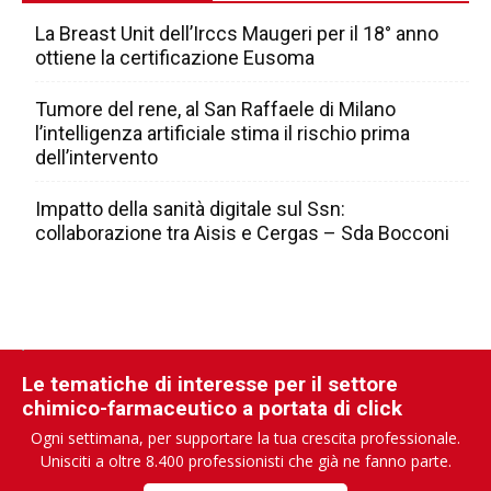
La Breast Unit dell’Irccs Maugeri per il 18° anno
ottiene la certificazione Eusoma
Tumore del rene, al San Raffaele di Milano
l’intelligenza artificiale stima il rischio prima
dell’intervento
Impatto della sanità digitale sul Ssn:
collaborazione tra Aisis e Cergas – Sda Bocconi
Le tematiche di interesse per il settore
chimico-farmaceutico a portata di click
Ogni settimana, per supportare la tua crescita professionale.
Unisciti a oltre 8.400 professionisti che già ne fanno parte.