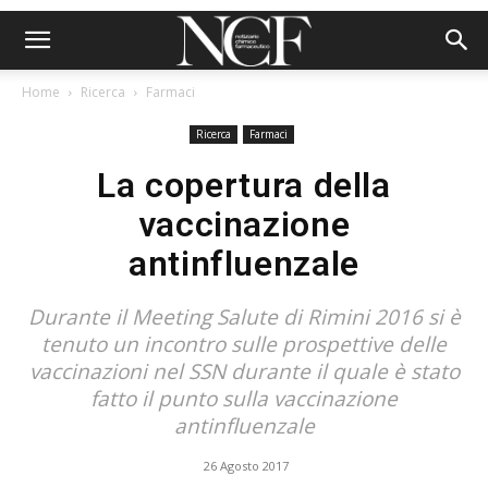
Home
Ricerca
Farmaci
Ricerca
Farmaci
La copertura della
vaccinazione
antinfluenzale
Durante il Meeting Salute di Rimini 2016 si è
tenuto un incontro sulle prospettive delle
vaccinazioni nel SSN durante il quale è stato
fatto il punto sulla vaccinazione
antinfluenzale
26 Agosto 2017