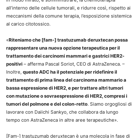
all’interno delle cellule tumorali, e ridurre così, rispetto ai
meccanismi della comune terapia, l’esposizione sistemica
al carico citotossico.
«
Riteniamo che [fam-] trastuzumab deruxtecan possa
rappresentare una nuova opzione terapeutica per il
trattamento dei carcinomi mammari e gastrici HER2-
positivi
– afferma Pascal Soriot, CEO di AstraZeneca. –
Inoltre,
questo ADC ha il potenziale per ridefinire il
trattamento di prima linea del carcinoma mammario a
bassa espressione di HER2, e per trattare altri tumori
con mutazione o sovraespressione di HER2, compresi i
tumori del polmone e del colon-retto
. Siamo orgogliosi di
lavorare con Daiichi Sankyo, che collabora da lungo
tempo con AstraZeneca in altre aree terapeutiche».
[Fam-] trastuzumab deruxtecan è una molecola in fase di