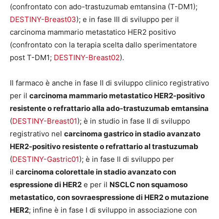
(confrontato con ado-trastuzumab emtansina (T-DM1);
DESTINY-Breast03
); e in fase III di sviluppo per il
carcinoma mammario metastatico HER2 positivo
(confrontato con la terapia scelta dallo sperimentatore
post T-DM1;
DESTINY-Breast02
).
Il farmaco è anche in fase II di sviluppo clinico registrativo
per il
carcinoma mammario metastatico HER2-positivo
resistente o refrattario alla ado-trastuzumab emtansina
(
DESTINY-Breast01
); è in studio in fase II di sviluppo
registrativo nel
carcinoma gastrico in stadio avanzato
HER2-positivo resistente o refrattario al trastuzumab
(
DESTINY-Gastric01
); è in fase II di sviluppo per
il
carcinoma colorettale in stadio avanzato con
espressione di HER2
e per il
NSCLC non squamoso
metastatico, con sovraespressione di HER2 o mutazione
HER2
; infine è in fase I di sviluppo in associazione con