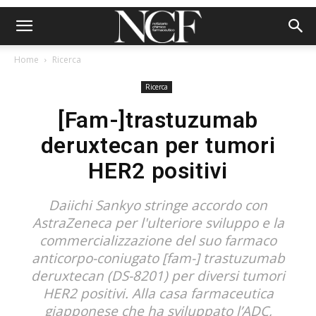
Home
Ricerca
Ricerca
[Fam-]trastuzumab
deruxtecan per tumori
HER2 positivi
Daiichi Sankyo stringe accordo con
AstraZeneca per l'ulteriore sviluppo e la
commercializzazione del suo farmaco
anticorpo-coniugato [fam-] trastuzumab
deruxtecan (DS-8201) per diversi tumori
HER2 positivi. Alla casa farmaceutica
giapponese che ha sviluppato l’ADC,