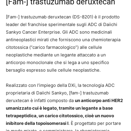
[Fam-] trastuzumab deruxtecan
[Fam-] trastuzumab deruxtecan (DS-8201) è il prodotto
leader del franchise sperimentale sugli ADC di Daiichi
Sankyo Cancer Enterprise. Gli ADC sono medicinali
antineoplastici mirati che forniscono una chemioterapia
citotossica (“carico farmacologico”) alle cellule
neoplastiche mediante un legante attaccato a un
anticorpo monoclonale che si lega a uno specifico
bersaglio espresso sulle cellule neoplastiche.
Realizzato con l’impiego della DXi, la tecnologia ADC
proprietaria di Daiichi Sankyo, [fam-] trastuzumab
deruxtecan è infatti composto da
un anticorpo anti HER2
umanizzato cui è legato, tramite un legante a base
tetrapeptidica, un carico citotossico, cioè un nuovo
inibitore della topoisomerasi I
. È progettato per portare
in modo mirato, e somministrare, la chemioterapia