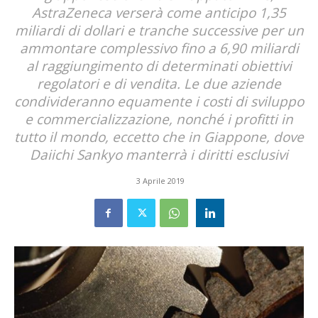
AstraZeneca verserà come anticipo 1,35
miliardi di dollari e tranche successive per un
ammontare complessivo fino a 6,90 miliardi
al raggiungimento di determinati obiettivi
regolatori e di vendita. Le due aziende
condivideranno equamente i costi di sviluppo
e commercializzazione, nonché i profitti in
tutto il mondo, eccetto che in Giappone, dove
Daiichi Sankyo manterrà i diritti esclusivi
3 Aprile 2019