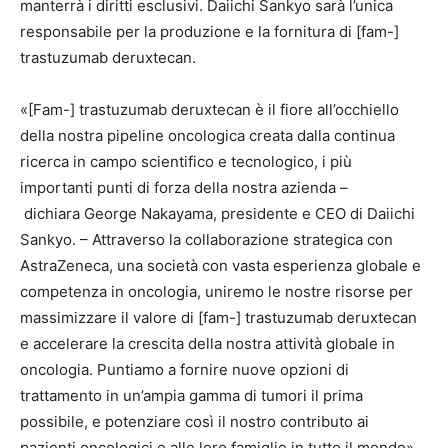
manterrà i diritti esclusivi. Daiichi Sankyo sarà l’unica
responsabile per la produzione e la fornitura di [fam-]
trastuzumab deruxtecan.
«[Fam-] trastuzumab deruxtecan è il fiore all’occhiello
della nostra pipeline oncologica creata dalla continua
ricerca in campo scientifico e tecnologico, i più
importanti punti di forza della nostra azienda –
dichiara George Nakayama, presidente e CEO di Daiichi
Sankyo. – Attraverso la collaborazione strategica con
AstraZeneca, una società con vasta esperienza globale e
competenza in oncologia, uniremo le nostre risorse per
massimizzare il valore di [fam-] trastuzumab deruxtecan
e accelerare la crescita della nostra attività globale in
oncologia. Puntiamo a fornire nuove opzioni di
trattamento in un’ampia gamma di tumori il prima
possibile, e potenziare così il nostro contributo ai
pazienti oncologici e alle loro famiglie in tutto il mondo».