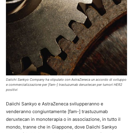
Daiichi Sankyo Company ha stipulato con AstraZeneca un accordo di sviluppo
e commercializzazione per [fam-] trastuzumab deruxtecan per tumori HER2
positivi
Daiichi Sankyo e AstraZeneca svilupperanno e
venderanno congiuntamente [fam-] trastuzumab
deruxtecan in monoterapia o in associazione, in tutto il
mondo, tranne che in Giappone, dove Daiichi Sankyo