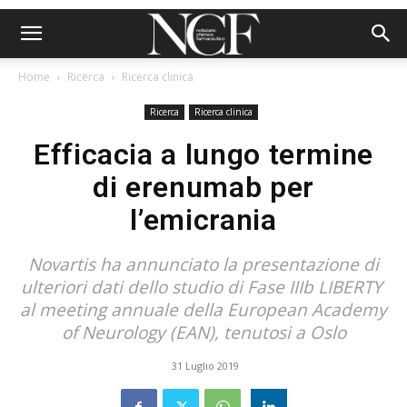
Home
Ricerca
Ricerca clinica
Ricerca
Ricerca clinica
Efficacia a lungo termine
di erenumab per
l’emicrania
Novartis ha annunciato la presentazione di
ulteriori dati dello studio di Fase IIIb LIBERTY
al meeting annuale della European Academy
of Neurology (EAN), tenutosi a Oslo
31 Luglio 2019