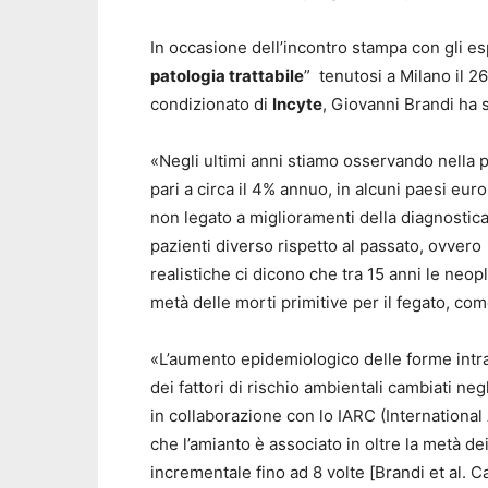
In occasione dell’incontro stampa con gli espe
patologia trattabile
” tenutosi a Milano il 
condizionato di
Incyte
, Giovanni Brandi ha 
«Negli ultimi anni stiamo osservando nella p
pari a circa il 4% annuo, in alcuni paesi europ
non legato a miglioramenti della diagnostic
pazienti diverso rispetto al passato, ovvero 
realistiche ci dicono che tra 15 anni le neopl
metà delle morti primitive per il fegato, co
«L’aumento epidemiologico delle forme intr
dei fattori di rischio ambientali cambiati ne
in collaborazione con lo IARC (Internationa
che l’amianto è associato in oltre la metà d
incrementale fino ad 8 volte [
Brandi et al.
Ca