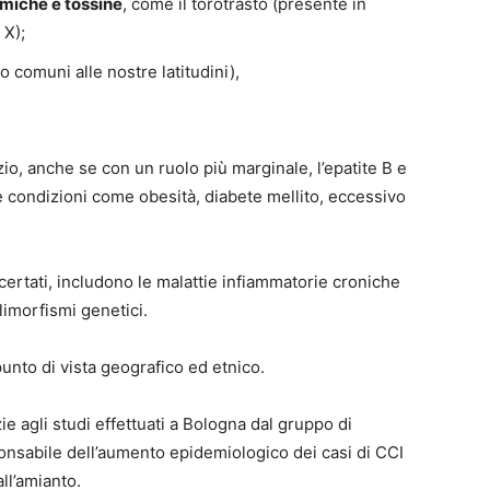
miche e tossine
, come il torotrasto (presente in
 X);
 comuni alle nostre latitudini),
azio, anche se con un ruolo più marginale, l’epatite B e
I e condizioni come obesità, diabete mellito, eccessivo
ccertati, includono le malattie infiammatorie croniche
olimorfismi genetici.
unto di vista geografico ed etnico.
ie agli studi effettuati a Bologna dal gruppo di
ponsabile dell’aumento epidemiologico dei casi di CCI
ll’amianto.