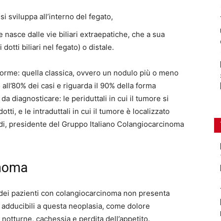
i sviluppa all’interno del fegato,
nasce dalle vie biliari extraepatiche, che a sua
dotti biliari nel fegato) o distale.
forme: quella classica, ovvero un nodulo più o meno
ll’80% dei casi e riguarda il 90% della forma
 da diagnosticare: le periduttali in cui il tumore si
tti, e le intraduttali in cui il tumore è localizzato
ndi, presidente del Gruppo Italiano Colangiocarcinoma
inoma
dei pazienti con colangiocarcinoma non presenta
 adducibili a questa neoplasia, come dolore
notturne, cachessia e perdita dell’appetito.