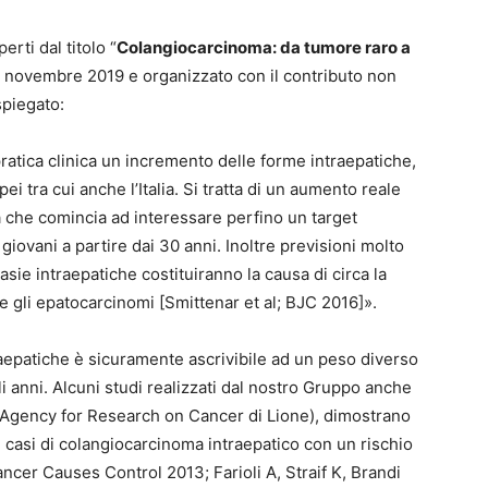
rti dal titolo “
Colangiocarcinoma: da tumore raro a
26 novembre 2019 e organizzato con il contributo non
spiegato:
ratica clinica un incremento delle forme intraepatiche,
ei tra cui anche l’Italia. Si tratta di un aumento reale
a che comincia ad interessare perfino un target
giovani a partire dai 30 anni. Inoltre previsioni molto
asie intraepatiche costituiranno la causa di circa la
me gli epatocarcinomi [Smittenar et al; BJC 2016]».
aepatiche è sicuramente ascrivibile ad un peso diverso
gli anni. Alcuni studi realizzati dal nostro Gruppo anche
l Agency for Research on Cancer di Lione), dimostrano
ei casi di colangiocarcinoma intraepatico con un rischio
ncer Causes Control 2013; Farioli A, Straif K, Brandi