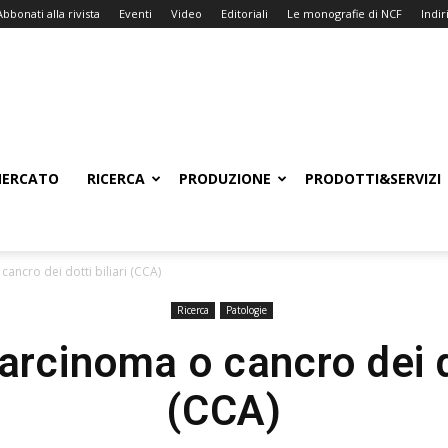
Abbonati alla rivista
Eventi
Video
Editoriali
Le monografie di NCF
Indiri
ERCATO
RICERCA
PRODUZIONE
PRODOTTI&SERVIZI
ancro dei dotti biliari (CCA)
Ricerca
Patologie
rcinoma o cancro dei do
(CCA)