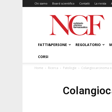
Chi siamo
Board scientifico
Contatti
La rivista
NCF
–
Notiziario
Chimico
Farmaceutico
FATTI&PERSONE
REGOLATORIO
M
CORSI
Home
Ricerca
Patologie
Colangiocarcinoma o c
Colangioca