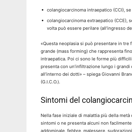
colangiocarcinoma intraepatico (CCI), se s
colangiocarcinoma extraepatico (CCE), se 
volta
può essere perilare (all’ingresso dei 
«Questa neoplasia si può presentare in tre 
grande (mass forming) che rappresenta fino a
intraepatica. Poi ci sono le forme più difficili
presenta con un’infiltrazione lungo i grandi do
all’interno dei dotti» – spiega Giovanni Bra
(G.I.C.O.).
Sintomi del
colangiocarc
Nella fase iniziale di malattia
più della metà 
sintomi o ne presenta alcuni non
facilmente
addominale, febbre, malessere, sudorazioni 