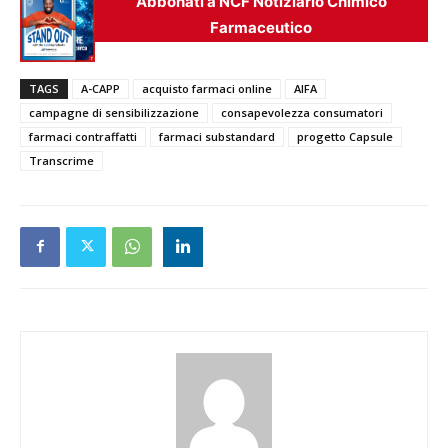
Abbonati a NCF Notiziario Chimico
Farmaceutico
TAGS
A-CAPP
acquisto farmaci online
AIFA
campagne di sensibilizzazione
consapevolezza consumatori
farmaci contraffatti
farmaci substandard
progetto Capsule
Transcrime