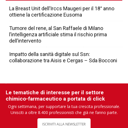
La Breast Unit dell’Irccs Maugeri per il 18° anno
ottiene la certificazione Eusoma
Tumore del rene, al San Raffaele di Milano
l’intelligenza artificiale stima il rischio prima
dell’intervento
Impatto della sanità digitale sul Ssn:
collaborazione tra Aisis e Cergas – Sda Bocconi
Le tematiche di interesse per il settore
chimico-farmaceutico a portata di click
Ogni settimana, per supportare la tua crescita professionale.
Unisciti a oltre 8.400 professionisti che già ne fanno parte.
ISCRIVITI ALLA NEWSLETTER