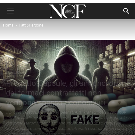
Home
Fatti&Persone
Fatti&Persone
Progetto Capsule, gli annunci online
dei farmaci contraffatti non
vengono spesso riconosciuti
Il progetto Capsule ha visto impegnati Aifa, Transcrime e il centro A-
CAPP della Michigan State University nell’identificare la consapevolezza
dei consumatori rispetto agli annunci online di farmaci di qualità
substandard o contraffatti. I risultati ottenuti costituiranno la base per
campagne di sensibilizzazione mirate