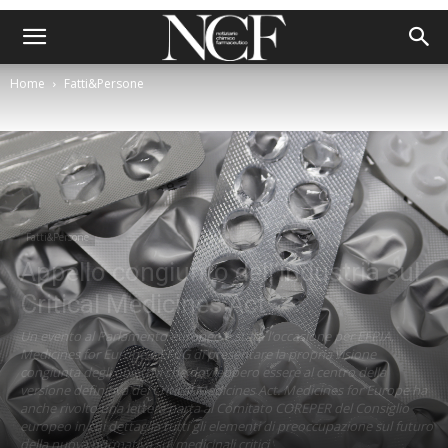
Home
Fatti&Persone
Fatti&Persone
Appello congiunto dell’industria sul
Critical Medicines Act
Un evento al Parlamento europeo è stata l’occasione per EFPIA,
Medicines for Europe e EFCG di presentare la propria visione
congiunta degli obiettivi che dovrebbero essere al centro della
versione definitiva del Critical Medicines Act. Medicines for Europe ha
anche rivolto una lettera parta al Comitato COREPER del Consiglio
europeo in cui dettaglia tutti gli elementi di preoccupazione sul futuro
della nuova normativa sui medicinali critici