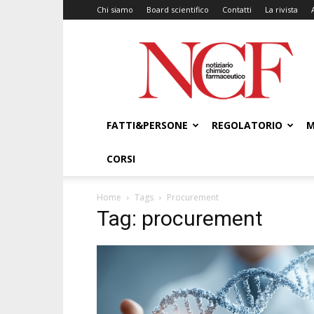
Chi siamo
Board scientifico
Contatti
La rivista
NCF
–
Notiziario
Chimico
Farmaceutico
FATTI&PERSONE
REGOLATORIO
M
CORSI
Home
Tags
Procurement
Tag: procurement