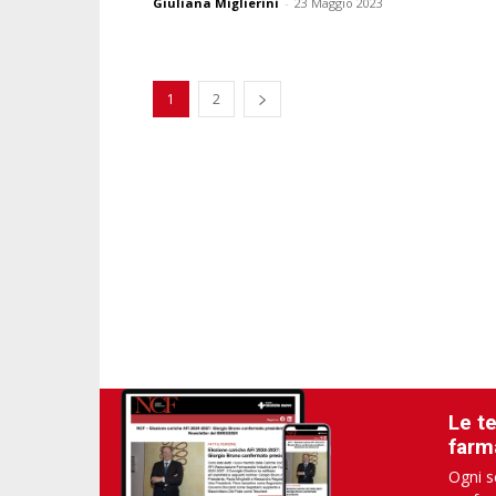
Giuliana Miglierini
-
23 Maggio 2023
1
2
Le t
farm
Ogni s