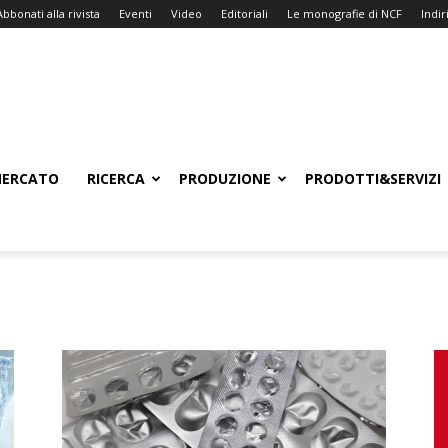
Abbonati alla rivista
Eventi
Video
Editoriali
Le monografie di NCF
Indiri
ERCATO
RICERCA
PRODUZIONE
PRODOTTI&SERVIZI