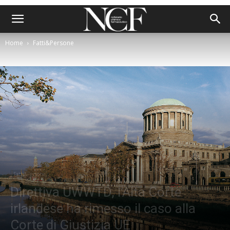
Home
Fatti&Persone
Fatti&Persone
Direttiva UWWTD, l’Alta Corte
irlandese ha rimesso il caso alla
Corte di Giustizia UE