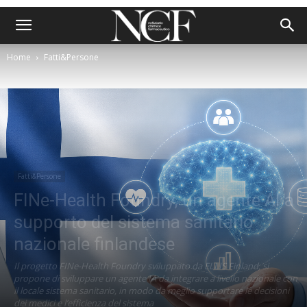
Home
Fatti&Persone
Fatti&Persone
FINe-Health Foundry, un agente AI a
supporto del sistema sanitario
nazionale finlandese
Il progetto FINe-Health Foundry sviluppato da ELLIS Finland, si
propone di sviluppare un agente IA da integrare a livello nazionale con
il locale sistema sanitario, in modo da meglio supportare le decisioni
dei medici e l’efficienza del sistema