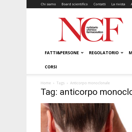
Chi siamo
Board scientifico
Contatti
La rivista
NCF
–
Notiziario
Chimico
Farmaceutico
FATTI&PERSONE
REGOLATORIO
M
CORSI
Home
Tags
Anticorpo monoclonale
Tag: anticorpo monocl