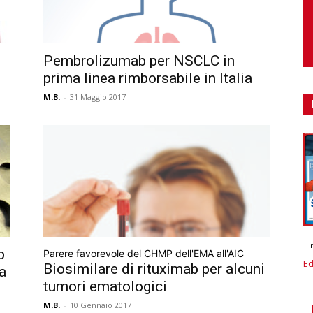
Pembrolizumab per NSCLC in
prima linea rimborsabile in Italia
M.B.
-
31 Maggio 2017
b
Parere favorevole del CHMP dell'EMA all'AIC
Ed
Biosimilare di rituximab per alcuni
a
tumori ematologici
M.B.
-
10 Gennaio 2017