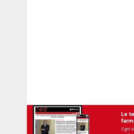
Le t
farm
Ogni s