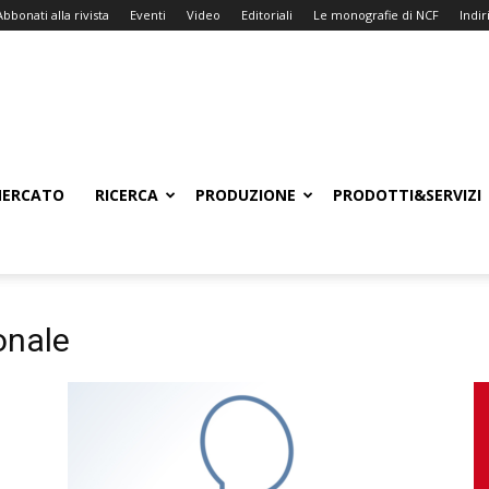
Abbonati alla rivista
Eventi
Video
Editoriali
Le monografie di NCF
Indiri
ERCATO
RICERCA
PRODUZIONE
PRODOTTI&SERVIZI
onale