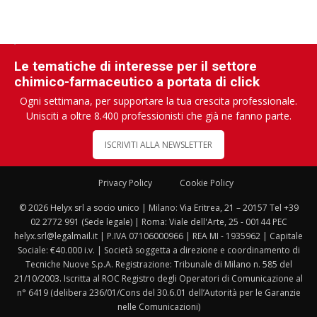
Le tematiche di interesse per il settore
chimico-farmaceutico a portata di click
Ogni settimana, per supportare la tua crescita professionale.
Unisciti a oltre 8.400 professionisti che già ne fanno parte.
ISCRIVITI ALLA NEWSLETTER
Privacy Policy
Cookie Policy
© 2026 Helyx srl a socio unico | Milano: Via Eritrea, 21 – 20157 Tel +39
02 2772 991 (Sede legale) | Roma: Viale dell'Arte, 25 - 00144 PEC
helyx.srl@legalmail.it | P.IVA 07106000966 | REA MI - 1935962 | Capitale
Sociale: €40.000 i.v. | Società soggetta a direzione e coordinamento di
Tecniche Nuove S.p.A. Registrazione: Tribunale di Milano n. 585 del
21/10/2003. Iscritta al ROC Registro degli Operatori di Comunicazione al
n° 6419 (delibera 236/01/Cons del 30.6.01 dell’Autorità per le Garanzie
nelle Comunicazioni)