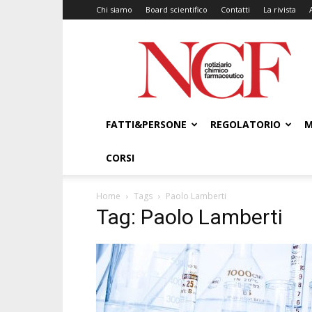
Chi siamo
Board scientifico
Contatti
La rivista
NCF
–
Notiziario
Chimico
Farmaceutico
FATTI&PERSONE
REGOLATORIO
M
CORSI
Home
Tags
Paolo Lamberti
Tag: Paolo Lamberti