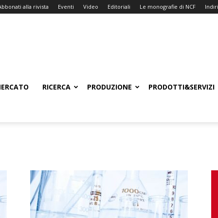
Abbonati alla rivista
Eventi
Video
Editoriali
Le monografie di NCF
Indiri
ERCATO
RICERCA
PRODUZIONE
PRODOTTI&SERVIZI