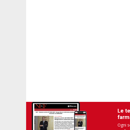
Le t
farm
Ogni s