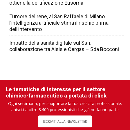
ottiene la certificazione Eusoma
Tumore del rene, al San Raffaele di Milano
l’intelligenza artificiale stima il rischio prima
dell’intervento
Impatto della sanità digitale sul Ssn:
collaborazione tra Aisis e Cergas – Sda Bocconi
Le tematiche di interesse per il settore
chimico-farmaceutico a portata di click
Ogni settimana, per supportare la tua crescita professionale.
Unisciti a oltre 8.400 professionisti che già ne fanno parte.
ISCRIVITI ALLA NEWSLETTER