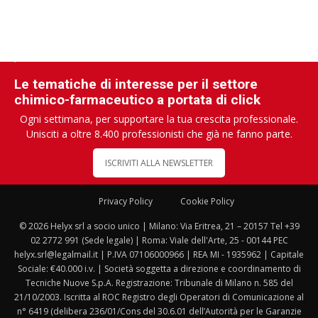
Le tematiche di interesse per il settore
chimico-farmaceutico a portata di click
Ogni settimana, per supportare la tua crescita professionale.
Unisciti a oltre 8.400 professionisti che già ne fanno parte.
ISCRIVITI ALLA NEWSLETTER
Privacy Policy
Cookie Policy
© 2026 Helyx srl a socio unico | Milano: Via Eritrea, 21 – 20157 Tel +39
02 2772 991 (Sede legale) | Roma: Viale dell'Arte, 25 - 00144 PEC
helyx.srl@legalmail.it | P.IVA 07106000966 | REA MI - 1935962 | Capitale
Sociale: €40.000 i.v. | Società soggetta a direzione e coordinamento di
Tecniche Nuove S.p.A. Registrazione: Tribunale di Milano n. 585 del
21/10/2003. Iscritta al ROC Registro degli Operatori di Comunicazione al
n° 6419 (delibera 236/01/Cons del 30.6.01 dell’Autorità per le Garanzie