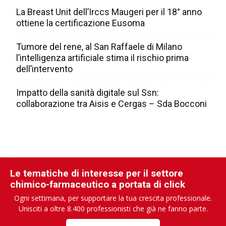
La Breast Unit dell’Irccs Maugeri per il 18° anno
ottiene la certificazione Eusoma
Tumore del rene, al San Raffaele di Milano
l’intelligenza artificiale stima il rischio prima
dell’intervento
Impatto della sanità digitale sul Ssn:
collaborazione tra Aisis e Cergas – Sda Bocconi
Le tematiche di interesse per il settore
chimico-farmaceutico a portata di click
Ogni settimana, per supportare la tua crescita professionale.
Unisciti a oltre 8.400 professionisti che già ne fanno parte.