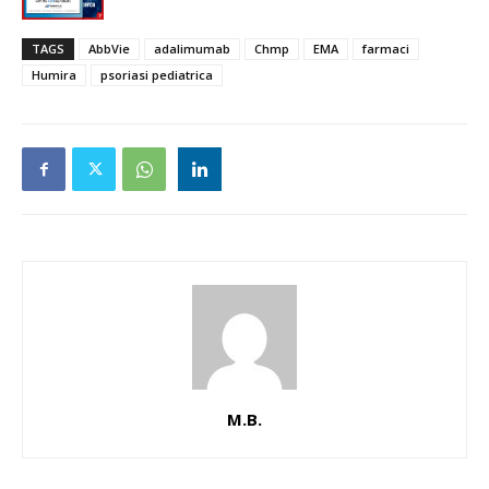
TAGS
AbbVie
adalimumab
Chmp
EMA
farmaci
Humira
psoriasi pediatrica
M.B.