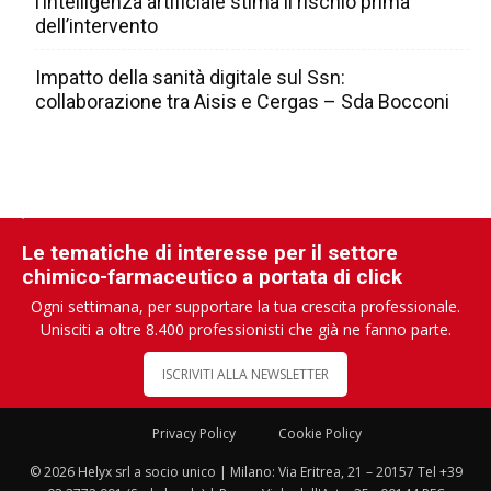
l’intelligenza artificiale stima il rischio prima
dell’intervento
Impatto della sanità digitale sul Ssn:
collaborazione tra Aisis e Cergas – Sda Bocconi
Le tematiche di interesse per il settore
chimico-farmaceutico a portata di click
Ogni settimana, per supportare la tua crescita professionale.
Unisciti a oltre 8.400 professionisti che già ne fanno parte.
ISCRIVITI ALLA NEWSLETTER
Privacy Policy
Cookie Policy
© 2026 Helyx srl a socio unico | Milano: Via Eritrea, 21 – 20157 Tel +39