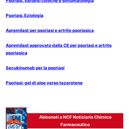
Psoriasi. Varianti cliniche e sintomatologia
Psoriasi. Eziologia
Apremilast per psoriasi e artrite psoriasica
Apremilast approvato dalla CE per psoriasi e artrite
psoriasica
Secukinumab per la psoriasi
Psoriasi: gel di aloe verso tazarotene
Abbonati a NCF Notiziario Chimico
Farmaceutico