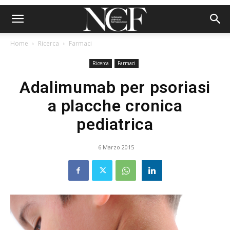
Home
Ricerca
Farmaci
Ricerca
Farmaci
Adalimumab per psoriasi
a placche cronica
pediatrica
6 Marzo 2015