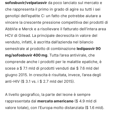
sofosbuvir/velpatasvir
da poco lanciato sul mercato e
che rappresenta il primo in grado di agire su tutti i sei
genotipi dell’epatite C: un fatto che potrebbe aiutare a
vincere la crescente pressione competitiva dei prodotti di
AbbVie e Merck e a risollevare il fatturato dell’intera area
HCV di Gilead. La principale decrescita in valore del
venduto, infatti, è ascritta dall’azienda nel bilancio
semestrale al prodotto di combinazione
ledipasvir 90
mg/sofosbuvir 400 mg
. Tutta l’area antivirale, che
comprende anche i prodotti per le malattie epatiche, è
scese a $ 7.1 mld di prodotti venduti dai $ 7.6 mld del
giugno 2015. In crescita è risultata, invece, l’area degli
anti-HIV ($ 3.1 vs. i $ 2.7 mld del 2015).
A livello geografico, la parte del leone è sempre
rappresentata dal
mercato americano
($ 4.9 mld di
valore totale), con l’Europa molto distanziata ($ 1.6 mld).