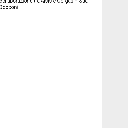
collaborazione tra Aisis e Cergas – Sda
Bocconi