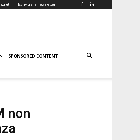
zzi utili
Iscriviti alla newsletter
SPONSORED CONTENT
M non
nza