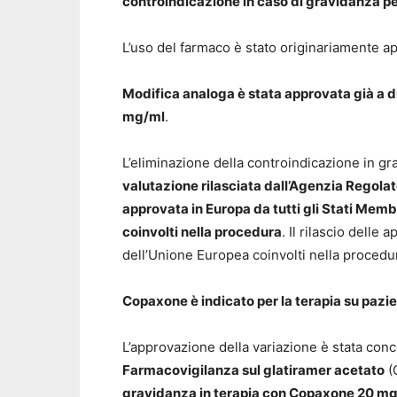
controindicazione in caso di gravidanza 
L’uso del farmaco è stato originariamente 
Modifica analoga è stata approvata già a
mg/ml
.
L’eliminazione della controindicazione in gra
valutazione rilasciata dall’Agenzia Regola
approvata in Europa da tutti gli Stati Membr
coinvolti nella procedura
. Il rilascio delle
dell’Unione Europea coinvolti nella proced
Copaxone è indicato per la terapia su pazien
L’approvazione della variazione è stata conc
Farmacovigilanza sul glatiramer acetato
(G
gravidanza in terapia con Copaxone 20 m