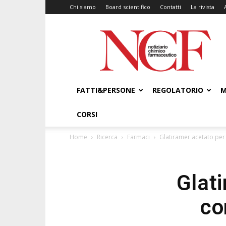
Chi siamo
Board scientifico
Contatti
La rivista
NCF
–
Notiziario
Chimico
Farmaceutico
FATTI&PERSONE
REGOLATORIO
M
CORSI
Home
Ricerca
Farmaci
Glatiramer acetato per
Glat
co