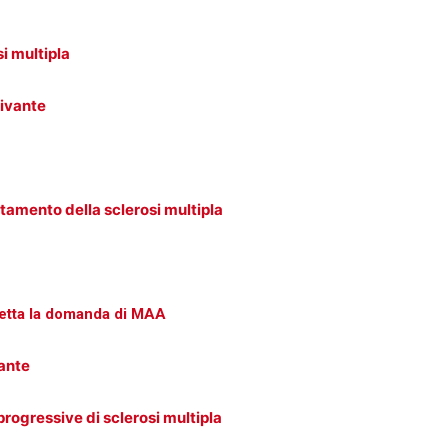
i multipla
divante
ttamento della sclerosi multipla
ccetta la domanda di MAA
vante
rogressive di sclerosi multipla