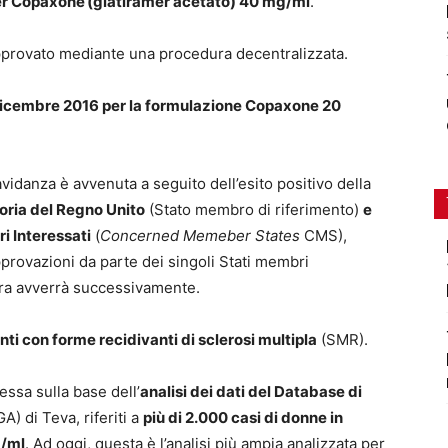
per Copaxone
(glatiramer acetato) 40 mg/ml
.
approvato mediante una procedura decentralizzata.
 dicembre 2016 per la formulazione Copaxone 20
vidanza è avvenuta a seguito dell’esito positivo della
toria del Regno Unito
(Stato membro di riferimento)
e
i Interessati
(
Concerned Memeber States
CMS),
 approvazioni da parte dei singoli Stati membri
ura avverrà successivamente.
ti con forme recidivanti di sclerosi multipla
(SMR).
essa sulla base dell’
analisi dei dati del Database di
A) di Teva, riferiti a
più di 2.000 casi di donne in
g/ml
. Ad oggi, questa è l’analisi più ampia analizzata per