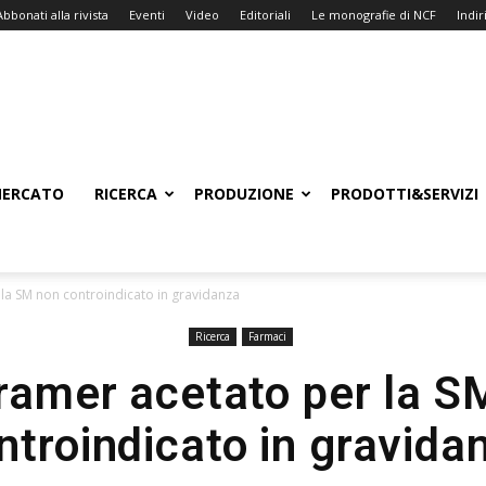
Abbonati alla rivista
Eventi
Video
Editoriali
Le monografie di NCF
Indiri
ERCATO
RICERCA
PRODUZIONE
PRODOTTI&SERVIZI
 la SM non controindicato in gravidanza
Ricerca
Farmaci
iramer acetato per la S
ntroindicato in gravida