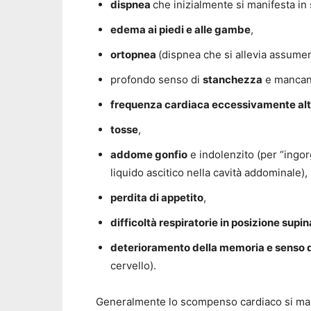
dispnea
che inizialmente si manifesta in 
edema ai piedi e alle gambe
,
ortopnea
(dispnea che si allevia assume
profondo senso di
stanchezza
e mancanz
frequenza cardiaca eccessivamente al
tosse
,
addome gonfio
e indolenzito (per “ingor
liquido ascitico nella cavità addominale),
perdita di appetito
,
difficoltà respiratorie in posizione supin
deterioramento della memoria e senso 
cervello).
Generalmente lo scompenso cardiaco si manif