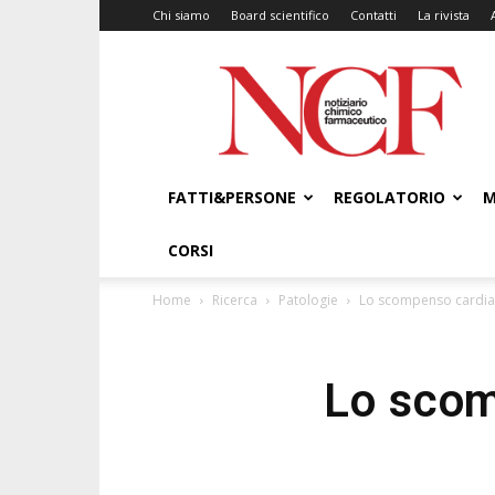
Chi siamo
Board scientifico
Contatti
La rivista
NCF
–
Notiziario
Chimico
Farmaceutico
FATTI&PERSONE
REGOLATORIO
M
CORSI
Home
Ricerca
Patologie
Lo scompenso cardiac
Lo scom