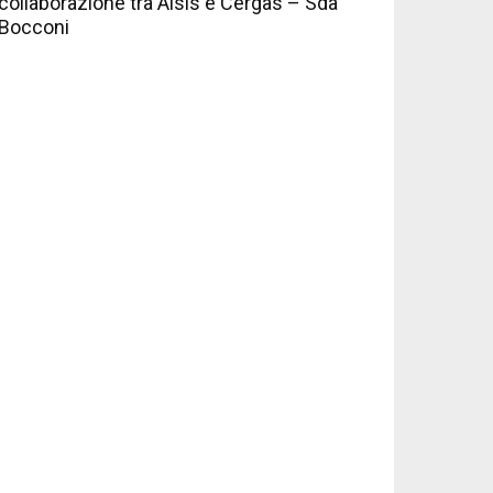
collaborazione tra Aisis e Cergas – Sda
Bocconi