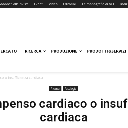
Abbonati alla rivista
Eventi
Video
Editoriali
Le monografie di NCF
Indiri
ERCATO
RICERCA
PRODUZIONE
PRODOTTI&SERVIZI
o o insufficienza cardiaca
Ricerca
Patologie
penso cardiaco o insuf
cardiaca