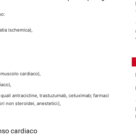
no:
atia ischemica),
 muscolo cardiaco),
iaco),
 quali antracicline, trastuzumab, cetuximab; farmaci
ri non steroidei, anestetici),
enso cardiaco