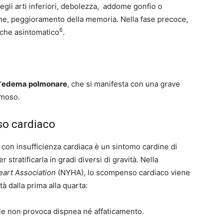
degli arti inferiori, debolezza, addome gonfio o
one, peggioramento della memoria. Nella fase precoce,
6
che asintomatico
.
’
edema polmonare
, che si manifesta con una grave
umoso.
so cardiaco
e con insufficienza cardiaca è un sintomo cardine di
 stratificarla in gradi diversi di gravità. Nella
art Association
(NYHA), lo scompenso cardiaco viene
tà dalla prima alla quarta:
tuale non provoca dispnea né affaticamento.