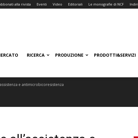
Abbonati alla rivista
Eventi
Video
Editoriali
Le monografie di NCF
Indiri
ERCATO
RICERCA
PRODUZIONE
PRODOTTI&SERVIZI
l’assistenza e antimicrobicoresistenza