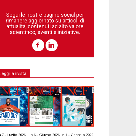
Segui le nostre pagine social per
rimanere aggiornato su articoli di
attualità, contenuti ad alto valore
scientifico, eventi e iniziative.
Leggi la rivista
n.7 – Luglio 2026
n.6 – Giugno 2026
n.1 – Gennaio 2022