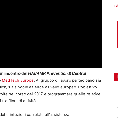
Ed
 un
incontro del
HAI/AMR Prevention & Control
e
MedTech Europe
. Al gruppo di lavoro partecipano sia
a, sia singole aziende a livello europeo. L’obiettivo
à svolte nel corso del 2017 e programmare quelle relative
re filoni di attività:
le infezioni correlate all’assistenza,