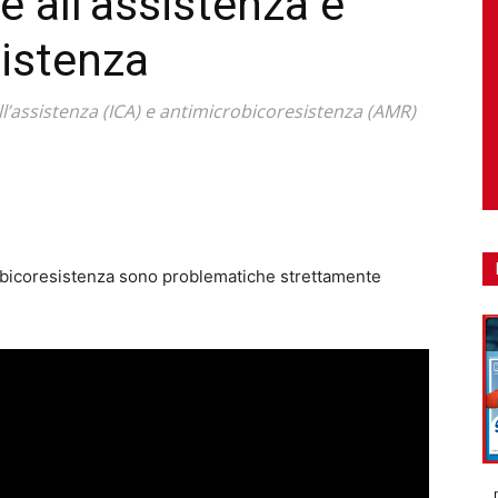
e all’assistenza e
istenza
ll’assistenza (ICA) e antimicrobicoresistenza (AMR)
crobicoresistenza sono problematiche strettamente