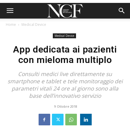
Home
Medical Device
Medical Device
App dedicata ai pazienti
con mieloma multiplo
Consulti medici live direttamente su
smartphone e tablet e tele monitoraggio dei
parametri vitali 24 ore al giorno sono alla
base dell’innovativo servizio
9 Ottobre 2018