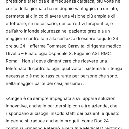
pressione arteriosa e la frequenza cardiaca, più volte nel
corso della giornata ha un doppio vantaggio: da un lato,
permette al clinico di avere una visione più ampia e di
effettuare, se necessario, dei correttivi terapeutici, e
dall’altro infonde sicurezza nel paziente grazie a un
maggiore controllo e alla certezza di essere seguito 24
ore su 24 – afferma Tommaso Caravita, ‎dirigente medico
I livello – ‎Ematologia Ospedale S. Eugenio ASL RMC
Roma – Non si deve dimenticare che ricevere una
telefonata di controllo ogni qual volta il sistema lo ritenga
necessario è molto rassicurante per persone che sono,
nella maggior parte dei casi, anziane».
«Amgen è da sempre impegnata a sviluppare soluzioni
innovative, anche in partnership con altre aziende, che
rispondano ai bisogni insoddisfatti dei pazienti e questo
impegno si traduce anche in progetti come Doc 24 –
continua Ermanno Paternò, Executive Medical Director di