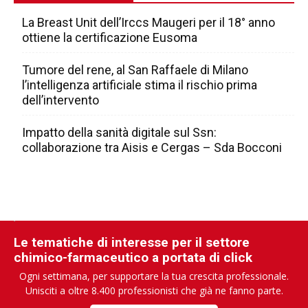
La Breast Unit dell’Irccs Maugeri per il 18° anno
ottiene la certificazione Eusoma
Tumore del rene, al San Raffaele di Milano
l’intelligenza artificiale stima il rischio prima
dell’intervento
Impatto della sanità digitale sul Ssn:
collaborazione tra Aisis e Cergas – Sda Bocconi
Le tematiche di interesse per il settore
chimico-farmaceutico a portata di click
Ogni settimana, per supportare la tua crescita professionale.
Unisciti a oltre 8.400 professionisti che già ne fanno parte.