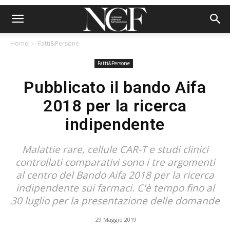
Home
Fatti&Persone
Fatti&Persone
Pubblicato il bando Aifa
2018 per la ricerca
indipendente
Malattie rare, cellule CAR-T e studi clinici
controllati comparativi sono i tre argomenti
al centro del Bando Aifa 2018 per la ricerca
indipendente sui farmaci. C'è tempo fino al
30 luglio per la presentazione delle domande
29 Maggio 2019