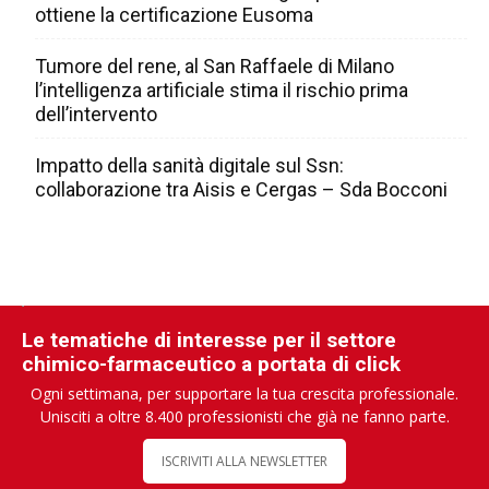
ottiene la certificazione Eusoma
Tumore del rene, al San Raffaele di Milano
l’intelligenza artificiale stima il rischio prima
dell’intervento
Impatto della sanità digitale sul Ssn:
collaborazione tra Aisis e Cergas – Sda Bocconi
Le tematiche di interesse per il settore
chimico-farmaceutico a portata di click
Ogni settimana, per supportare la tua crescita professionale.
Unisciti a oltre 8.400 professionisti che già ne fanno parte.
ISCRIVITI ALLA NEWSLETTER