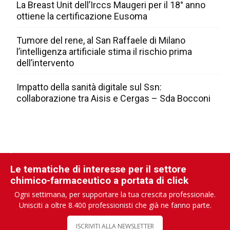
La Breast Unit dell’Irccs Maugeri per il 18° anno
ottiene la certificazione Eusoma
Tumore del rene, al San Raffaele di Milano
l’intelligenza artificiale stima il rischio prima
dell’intervento
Impatto della sanità digitale sul Ssn:
collaborazione tra Aisis e Cergas – Sda Bocconi
Le tematiche di interesse per il settore
chimico-farmaceutico a portata di click
Ogni settimana, per supportare la tua crescita professionale.
Unisciti a oltre 8.400 professionisti che già ne fanno parte.
ISCRIVITI ALLA NEWSLETTER