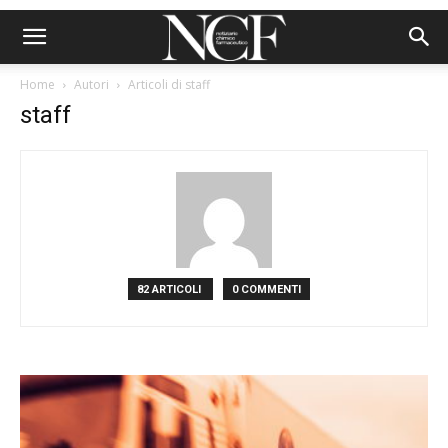
Home
Autori
Articoli di staff
staff
82 ARTICOLI
0 COMMENTI